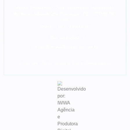
Arruda Distribuição - Rua Fernando de Noronha, 41
Muribeca, Jaboatão dos Guararapes/PE - CEP 54.350-
355
CNPJ 21.877.243/0001-82
(81) 3314-2120
/
contato@arrudadistribuicao.com.br
Copyright © 2026. Todos os Direitos Reservados