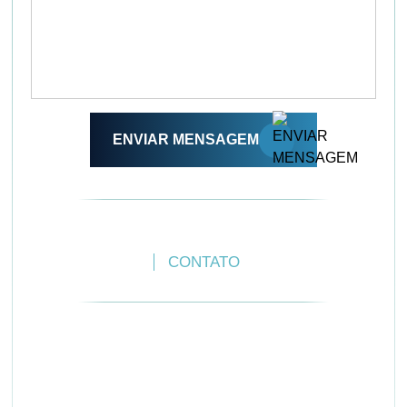
ENVIAR MENSAGEM
HOME
A EMPRESA
PARCEIROS
CONTATO
Arruda Distribuição - Rua Fernando de Noronha, 41
Muribeca, Jaboatão dos Guararapes/PE - CEP 54.350-
355
CNPJ 21.877.243/0001-82