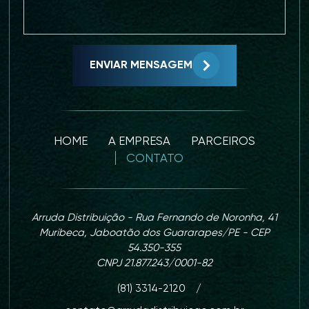
ENVIAR MENSAGEM
HOME
A EMPRESA
PARCEIROS
CONTATO
Arruda Distribuição - Rua Fernando de Noronha, 41
Muribeca, Jaboatão dos Guararapes/PE - CEP
54.350-355
CNPJ 21.877.243/0001-82
(81) 3314-2120
/