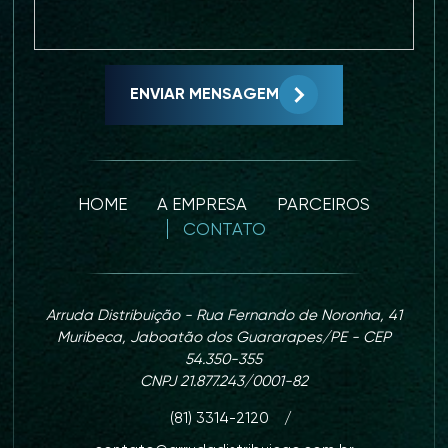
ENVIAR MENSAGEM
HOME
A EMPRESA
PARCEIROS
CONTATO
Arruda Distribuição - Rua Fernando de Noronha, 41
Muribeca, Jaboatão dos Guararapes/PE - CEP
54.350-355
CNPJ 21.877.243/0001-82
(81) 3314-2120
/