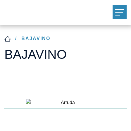
/
BAJAVINO
BAJAVINO
Fale conosco